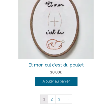
Et mon cul c’est du poulet
30,00
€
Ajouter au panier
1
2
3
→