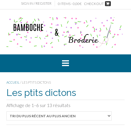
Skip
SIGN IN / REGISTER
0 ITEMS - 0,00€
CHECKOUT
to
content
ACCUEIL
/ LES PTITS DICTONS
Les ptits dictons
Affichage de 1–6 sur 13 résultats