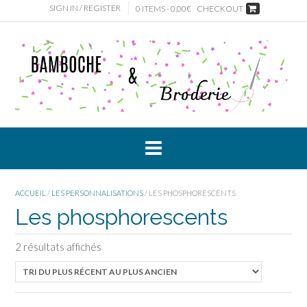
Skip
SIGN IN / REGISTER
0 ITEMS - 0,00€
CHECKOUT
to
content
ACCUEIL
/
LES PERSONNALISATIONS
/ LES PHOSPHORESCENTS
Les phosphorescents
2 résultats affichés