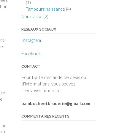
(1)
tion
Tambours naissance
(4)
Non classé
(2)
RÉSEAUX SOCIAUX
ans
Instagram
re
Facebook
CONTACT
Pour toute demande de devis ou
d’informations, vous pouvez
m’envoyer un mail à :
ions
ie
bambocheetbroderie@gmail.com
COMMENTAIRES RÉCENTS
e ne
 au