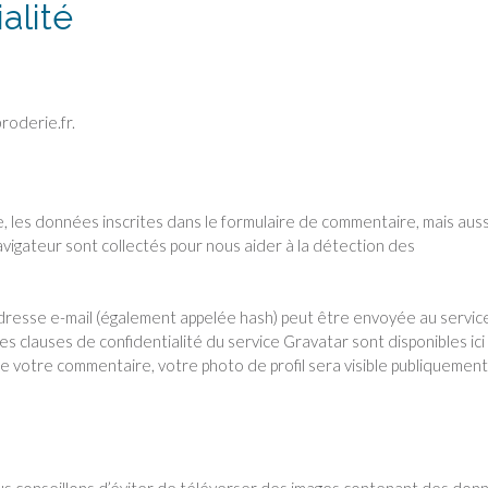
alité
roderie.fr.
, les données inscrites dans le formulaire de commentaire, mais auss
avigateur sont collectés pour nous aider à la détection des
dresse e-mail (également appelée hash) peut être envoyée au servic
Les clauses de confidentialité du service Gravatar sont disponibles ici 
de votre commentaire, votre photo de profil sera visible publiquement
vous conseillons d’éviter de téléverser des images contenant des don