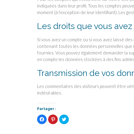
indiquées dans leur profil. Tous les comptes peuve
moment (à l’exception de leur identifiant). Les ges
Les droits que vous avez
Si vous avez un compte ou si vous avez laissé des
contenant toutes les données personnelles que n
fournies. Vous pouvez également demander la su
en compte les données stockées à des fins adminis
Transmission de vos don
Les commentaires des visiteurs peuvent être véri
indésirables.
Partager :
C
C
C
l
l
l
i
i
i
q
q
q
u
u
u