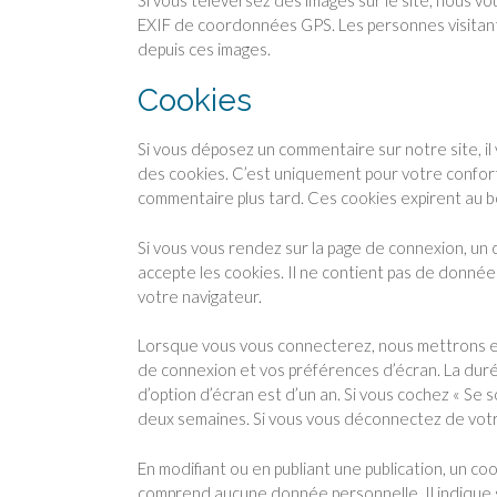
EXIF de coordonnées GPS. Les personnes visitant
depuis ces images.
Cookies
Si vous déposez un commentaire sur notre site, il
des cookies. C’est uniquement pour votre confort 
commentaire plus tard. Ces cookies expirent au b
Si vous vous rendez sur la page de connexion, un 
accepte les cookies. Il ne contient pas de donn
votre navigateur.
Lorsque vous vous connecterez, nous mettrons en
de connexion et vos préférences d’écran. La duré
d’option d’écran est d’un an. Si vous cochez « Se
deux semaines. Si vous vous déconnectez de votr
En modifiant ou en publiant une publication, un c
comprend aucune donnée personnelle. Il indique si