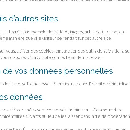
 d’autres sites
nus intégrés (par exemple des vidéos, images, articles…). Le contenu
me manière que si le visiteur se rendait sur cet autre site.
 vous, utiliser des cookies, embarquer des outils de suivis tiers, su
vous disposez d’un compte connecté sur leur site web.
ion de vos données personnelles
 de passe, votre adresse IP sera incluse dans l’e-mail de réinitialisat
vos données
et ses métadonnées sont conservés indéfiniment. Cela permet de
mentaires suivants au lieu de les laisser dans la file de modération
(le cas échéant), nous stockons également les données personnelles