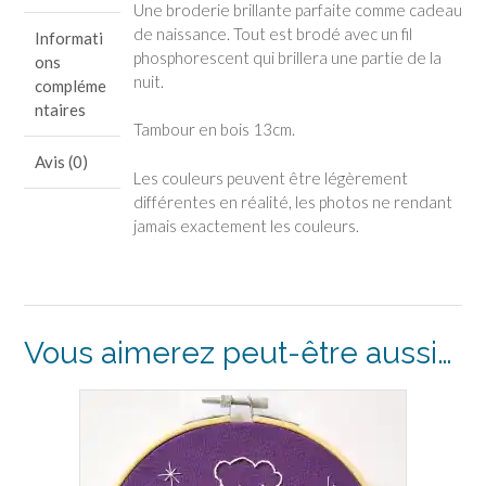
r
r
r
Une broderie brillante parfaite comme cadeau
t
t
t
a
a
a
de naissance. Tout est brodé avec un fil
Informati
g
g
g
phosphorescent qui brillera une partie de la
e
e
e
ons
r
r
r
nuit.
s
s
s
compléme
u
u
u
ntaires
r
r
r
F
P
T
Tambour en bois 13cm.
a
i
w
c
n
i
Avis (0)
e
t
t
b
e
t
Les couleurs peuvent être légèrement
o
r
e
o
e
r
différentes en réalité, les photos ne rendant
k
s
(
jamais exactement les couleurs.
(
t
o
o
(
u
u
o
v
v
u
r
r
v
e
e
r
d
d
e
a
a
d
n
n
a
s
s
n
u
Vous aimerez peut-être aussi…
u
s
n
n
u
e
e
n
n
n
e
o
o
n
u
u
o
v
v
u
e
e
v
l
l
e
l
l
l
e