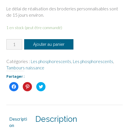
Le délai de réalisation des broderies personnalisables sont
de 15 jours environ.
1 en stock (peut être commandé)
quantité
Ajouter au panier
de
Naissance
et
Catégories :
Les phosphorescents
,
Les phosphorescents
,
constellation
Tambours naissance
phosphorescente,
Partager :
noire
C
C
C
l
l
l
i
i
i
q
q
q
u
u
u
e
e
e
z
z
z
p
p
p
o
o
o
u
u
Description
u
Descripti
r
r
r
p
p
p
on
a
a
a