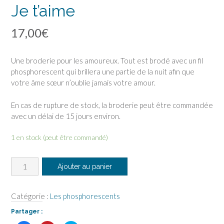
Je t’aime
17,00
€
Une broderie pour les amoureux. Tout est brodé avec un fil
phosphorescent qui brillera une partie de la nuit afin que
votre âme sœur n’oublie jamais votre amour.
En cas de rupture de stock, la broderie peut être commandée
avec un délai de 15 jours environ.
1 en stock (peut être commandé)
quantité
Ajouter au panier
de
Je
t'aime
Catégorie :
Les phosphorescents
Partager :