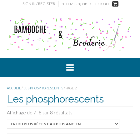
Skip
SIGN IN / REGISTER
0 ITEMS - 0,00€
CHECKOUT
to
content
ACCUEIL
/
LES PHOSPHORESCENTS
/ PAGE 2
Les phosphorescents
Affichage de 7–8 sur 8 résultats