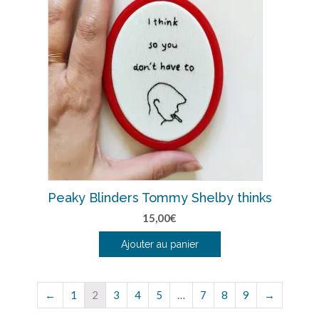
Peaky Blinders Tommy Shelby thinks
15,00
€
Ajouter au panier
←
1
2
3
4
5
…
7
8
9
→