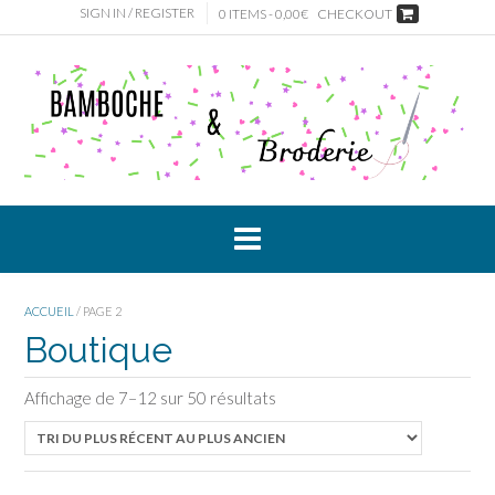
Skip
SIGN IN / REGISTER
0 ITEMS - 0,00€
CHECKOUT
to
content
ACCUEIL
/ PAGE 2
Boutique
Affichage de 7–12 sur 50 résultats