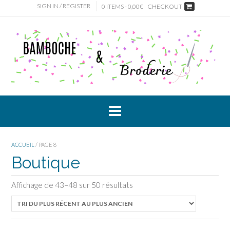
Skip
SIGN IN / REGISTER
0 ITEMS - 0,00€
CHECKOUT
to
content
ACCUEIL
/ PAGE 8
Boutique
Affichage de 43–48 sur 50 résultats