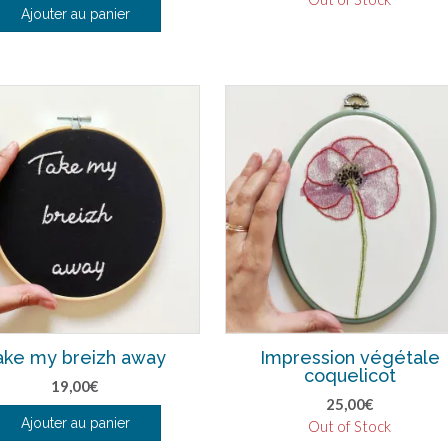
Ajouter au panier
ake my breizh away
Impression végétale
coquelicot
19,00
€
25,00
€
Ajouter au panier
Out of Stock